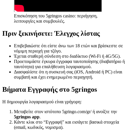
Επισκόπηση του 5gringos casino: περιήγηση,
λειτουργίες και συμβουλές.
Πριν ξεκινήσετε: Έλεγχος λίστας
Επιβεβαιώστε ότι είστε άνω των 18 ετών και βρίσκεστε σε
νόμιμη περιοχή για τζόγο.
Έχεται σταθερή σύνδεση στο διαδίκτυο (Wi-Fi ή 4G/5G).
Προετοιμάστε έγκυρα έγγραφα ταυτοποίησης (διαβατήριο ή
ταυτότητα) για επαλήθευση λογαριασμού.
Διασφαλίστε ότι η συσκευή σας (iOS, Android ή PC) είναι
συμβατή και έχει ενημερωμένο περιηγητή.
Βήματα Εγγραφής στο 5gringos
Η δημιουργία λογαριασμού είναι γρήγορη:
Μεταβείτε στον ιστότοπο 5gringo.com/gr/ ή ανοίξτε την
5gringos app
.
Κάντε κλικ στο “Εγγραφή” και εισάγετε βασικά στοιχεία
(email, κωδικός, νομισμα).