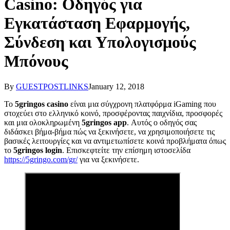
Casino: Οδηγός για
Εγκατάσταση Εφαρμογής,
Σύνδεση και Υπολογισμούς
Μπόνους
By
GUESTPOSTLINKS
January 12, 2018
Το
5gringos casino
είναι μια σύγχρονη πλατφόρμα iGaming που
στοχεύει στο ελληνικό κοινό, προσφέροντας παιχνίδια, προσφορές
και μια ολοκληρωμένη
5gringos app
. Αυτός ο οδηγός σας
διδάσκει βήμα-βήμα πώς να ξεκινήσετε, να χρησιμοποιήσετε τις
βασικές λειτουργίες και να αντιμετωπίσετε κοινά προβλήματα όπως
το
5gringos login
. Επισκεφτείτε την επίσημη ιστοσελίδα
https://5gringo.com/gr/
για να ξεκινήσετε.