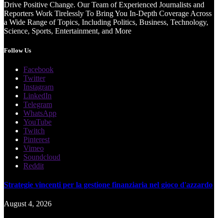
Drive Positive Change. Our Team of Experienced Journalists and
Reporters Work Tirelessly To Bring You In-Depth Coverage Across
a Wide Range of Topics, Including Politics, Business, Technology,
Science, Sports, Entertainment, and More
Follow Us
Facebook
Twitter
Instagram
LinkedIn
Telegram
WhatsApp
YouTube
Twitch
Pinterest
Vimeo
Soundcloud
Reddit
Strategie vincenti per la gestione finanziaria nel gioco d'azzardo
August 4, 2026