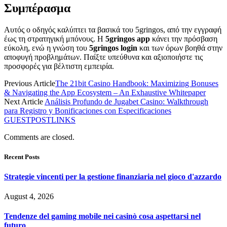
Συμπέρασμα
Αυτός ο οδηγός καλύπτει τα βασικά του 5gringos, από την εγγραφή
έως τη στρατηγική μπόνους. Η
5gringos app
κάνει την πρόσβαση
εύκολη, ενώ η γνώση του
5gringos login
και των όρων βοηθά στην
αποφυγή προβλημάτων. Παίξτε υπεύθυνα και αξιοποιήστε τις
προσφορές για βέλτιστη εμπειρία.
Previous Article
The 21bit Casino Handbook: Maximizing Bonuses
& Navigating the App Ecosystem – An Exhaustive Whitepaper
Next Article
Análisis Profundo de Jugabet Casino: Walkthrough
para Registro y Bonificaciones con Especificaciones
GUESTPOSTLINKS
Comments are closed.
Recent Posts
Strategie vincenti per la gestione finanziaria nel gioco d'azzardo
August 4, 2026
Tendenze del gaming mobile nei casinò cosa aspettarsi nel
futuro