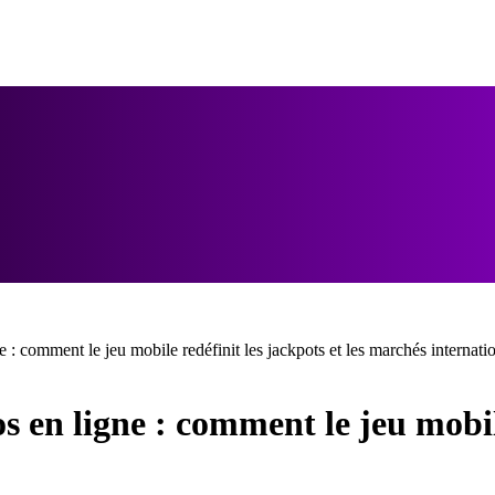
 : comment le jeu mobile redéfinit les jackpots et les marchés internat
 en ligne : comment le jeu mobile 