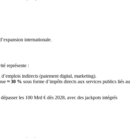
 d’expansion internationale.
ité représente :
 d’emplois indirects (paiement digital, marketing).
ibue
≈ 30 %
sous forme d’impôts directs aux services publics liés au
à dépasser les 100 Mrd € dès 2028, avec des jackpots intégrés