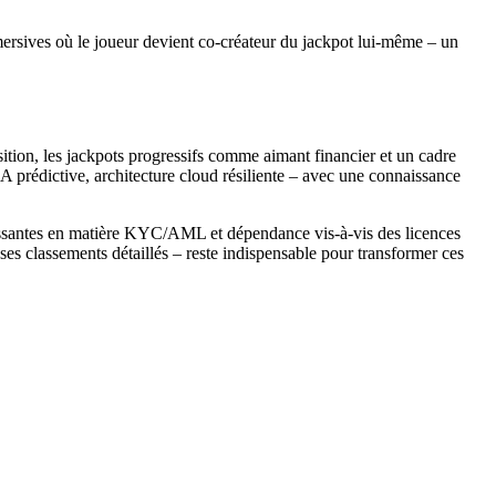
rsives où le joueur devient co‑créateur du jackpot lui-même – un
sition, les jackpots progressifs comme aimant financier et un cadre
A prédictive, architecture cloud résiliente – avec une connaissance
roissantes en matière KYC/AML et dépendance vis‑à‑vis des licences
ses classements détaillés – reste indispensable pour transformer ces