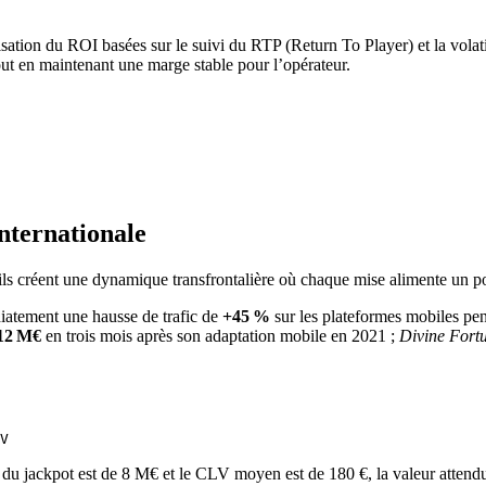
isation du ROI basées sur le suivi du RTP (Return To Player) et la volat
tout en maintenant une marge stable pour l’opérateur.
nternationale
ils créent une dynamique transfrontalière où chaque mise alimente un po
atement une hausse de trafic de
+45 %
sur les plateformes mobiles pe
12 M€
en trois mois après son adaptation mobile en 2021 ;
Divine Fort
.
e du jackpot est de 8 M€ et le CLV moyen est de 180 €, la valeur attend