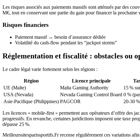
Les risques associés aux paiements massifs sont atténués par des couver
M€, tout en conservant une partie du gain pour financer la prochaine 
Risques financiers
Paiement massif → besoin d’assurance dédiée
Volatilité du cash‑flow pendant les “jackpot storms”
Réglementation et fiscalité : obstacles ou 
Le cadre légal varie fortement selon les régions :
Région
Licence principale
Tax
UE (Malte)
Malta Gaming Authority
15 % sur
USA (Nevada)
Nevada Gaming Control Board
0 % (pas
Asie‑Pacifique (Philippines)
PAGCOR
20‑30 % 
Les licences « mobile‑first » permettent aux opérateurs d’offrir des jac
progressifs. En revanche, certaines juridictions imposent une taxe propor
dépasse 25 %.
Meilleurssitesparissportifs.Fr recense régulièrement ces variations afin 