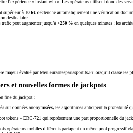
re l’expérience « instant win ». Les opérateurs utilisent donc des serve
t supérieur à
10 k€
déclenche automatiquement une vérification document
ion destinataire.
e trafic peut augmenter jusqu’à
+250 %
en quelques minutes ; les archit
re majeur évalué par Meilleurssitesparissportifs.Fr lorsqu’il classe les pl
ers et nouvelles formes de jackpots
on fine du jackpot :
 sur données anonymisées, les algorithmes anticipent la probabilité qu
ot tokens » ERC‑721 qui représentent une part proportionnelle du jackp
trois opérateurs mobiles différents partagent un même pool progressif 