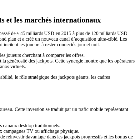
ts et les marchés internationaux
st passé de ≈ 45 milliards USD en 2015 à plus de 120 milliards USD
nd plan et a créé un nouveau canal d’acquisition ultra‑ciblé. Les
i incitent les joueurs à rester connectés jour et nuit.
es joueurs cherchant à comparer les offres.
et la générosité des jackpots. Cette synergie montre que les opérateurs
inos virtuels.
ilité, le rôle stratégique des jackpots géants, les cadres
eau. Cette inversion se traduit par un trafic mobile représentant
s canaux desktop traditionnels.
ux campagnes TV ou affichage physique.
de réinvestir davantage dans les jackpots progressifs et les bonus de