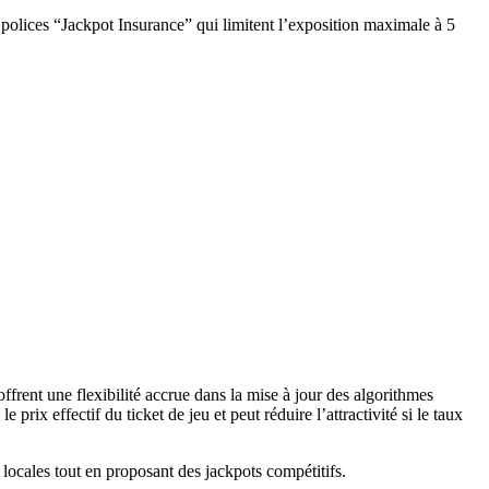
s polices “Jackpot Insurance” qui limitent l’exposition maximale à 5
offrent une flexibilité accrue dans la mise à jour des algorithmes
rix effectif du ticket de jeu et peut réduire l’attractivité si le taux
s locales tout en proposant des jackpots compétitifs.